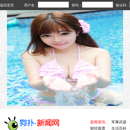
返回首页
用户名：
密码：
验证码：
新闻资讯
军事武器
财经股票
生活百科