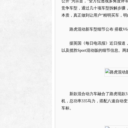
公开”为宗旨，“全方位透视多角度评
竞争车型，通过几十项车型拆解步骤
本质，真正做到让用户“精明买车，明
路虎混动新车型细节公布 搭载V6
据英国《每日电讯报》近日报道，
以及揽胜Sport混动版的细节信息。
新款混合动力车融合了路虎现款3.0
机，总功率335马力，搭配八速自动变速
车标。