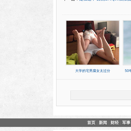
大学的宅男腐女太过分
5
首页
新闻
财经
军事
|
|
|