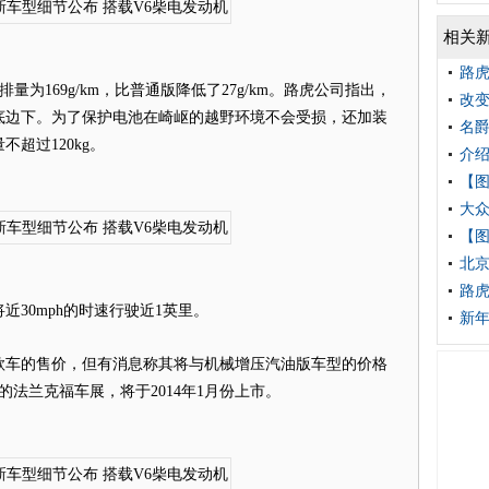
相关
路虎
量为169g/km，比普通版降低了27g/km。路虎公司指出，
改变
底边下。为了保护电池在崎岖的越野环境不会受损，还加装
名爵
超过120kg。
介
【图
大众
【图
北
路
0mph的时速行驶近1英里。
新
车的售价，但有消息称其将与机械增压汽油版车型的价格
法兰克福车展，将于2014年1月份上市。