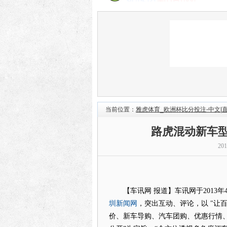
当前位置：
雅虎体育_欧洲杯比分投注-中文|
路虎混动新车型
20
【车讯网 报道】车讯网于2013年
圳新闻网
，突出互动、评论，以 "让
价、新车导购、汽车团购、优惠行情