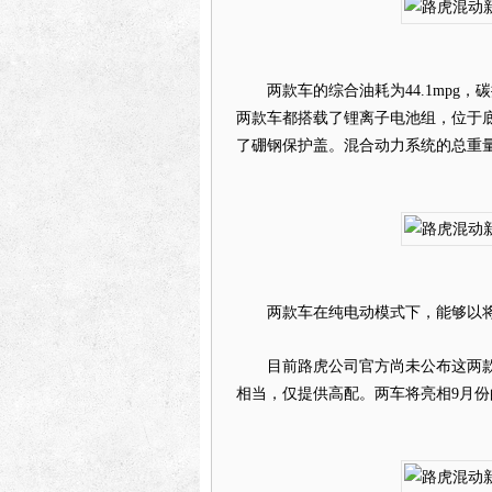
两款车的综合油耗为44.1mpg，碳排
两款车都搭载了锂离子电池组，位于
了硼钢保护盖。混合动力系统的总重量不
两款车在纯电动模式下，能够以将近3
目前路虎公司官方尚未公布这两款
相当，仅提供高配。两车将亮相9月份的