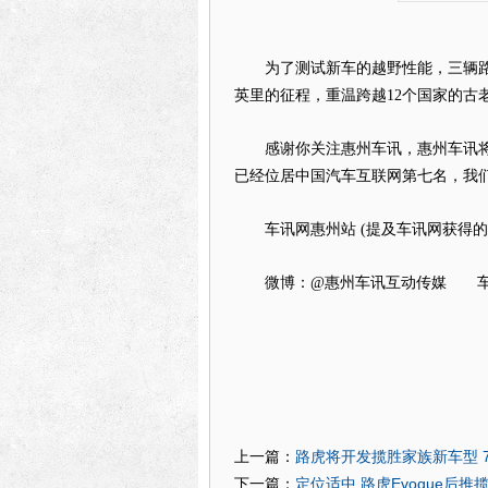
为了测试新车的越野性能，三辆路虎混合
英里的征程，重温跨越12个国家的古
感谢你关注惠州车讯，惠州车讯将一
已经位居中国汽车互联网第七名，我
车讯网惠州站 (提及车讯网获得的
微博：@惠州车讯互动传媒 车友群QQ
路虎将开发揽胜家族新车型 
上一篇：
定位适中 路虎Evoque后推
下一篇：