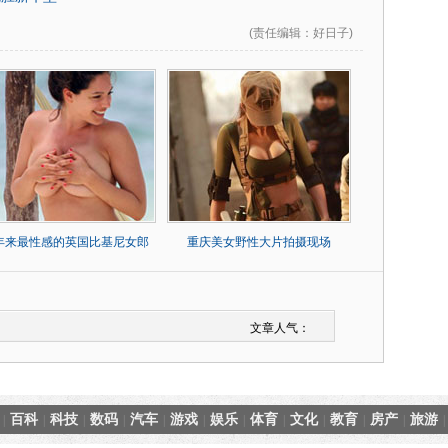
(
责任编辑
：好日子)
0年来最性感的英国比基尼女郎
重庆美女野性大片拍摄现场
文章人气：
百科
科技
数码
汽车
游戏
娱乐
体育
文化
教育
房产
旅游
|
|
|
|
|
|
|
|
|
|
|
|