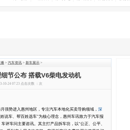
直播
>
汽车资讯
>
新车展示
>
细节公布 搭载V6柴电发动机
13-10-24 07:23 点击次数 ：
次
深
4月强势进入惠州地区，专注汽车本地化买卖导购领域，
百姓说车、帮百姓选车"为核心理念，惠州车讯致力于汽车报
、车评车问主要咨讯。其主打产品拆车坊，以“公正、公平、