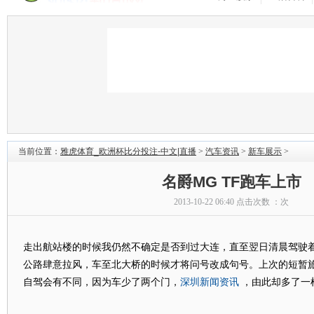
当前位置：
雅虎体育_欧洲杯比分投注-中文|直播
>
汽车资讯
>
新车展示
>
名爵MG TF跑车上市
2013-10-22 06:40 点击次数 ：
次
走出航站楼的时候我仍然不确定是否到过大连，直至翌日清晨驾驶着MG TF
公路肆意拉风，车至北大桥的时候才将问号改成句号。上次的短暂
深圳新闻资讯
自驾会有不同，因为车少了两个门，
，由此却多了一