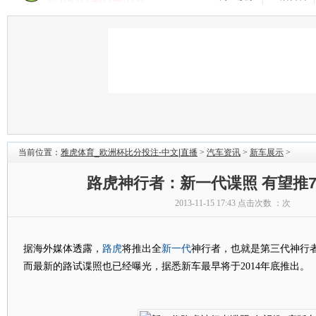
当前位置：
雅虎体育_欧洲杯比分投注-中文|直播
>
汽车资讯
>
新车展示
>
路虎神行者：新一代谍照 有望推
2013-11-15 17:43 点击次数 ：
次
路虎
新一代
据海外媒体透露，
将推出全
神行者，也就是第三代神行
而最新的路试谍照也已经曝光，据悉新车最早将于2014年底推出。