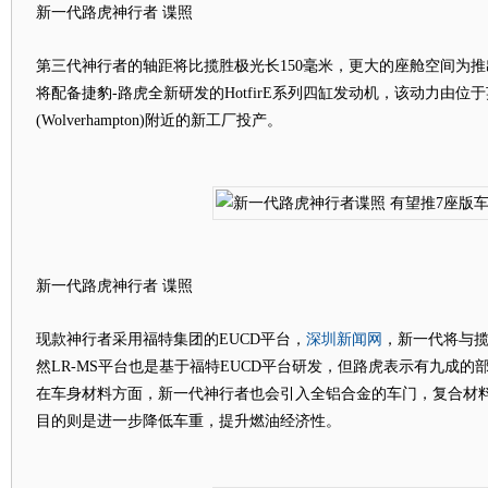
新一代路虎神行者 谍照
第三代神行者的轴距将比揽胜极光长150毫米，更大的座舱空间为
将配备捷豹-路虎全新研发的HotfirE系列四缸发动机，该动力由位
(Wolverhampton)附近的新工厂投产。
新一代路虎神行者 谍照
深圳新闻网
现款神行者采用福特集团的EUCD平台，
，新一代将与揽
然LR-MS平台也是基于福特EUCD平台研发，但路虎表示有九成
在车身材料方面，新一代神行者也会引入全铝合金的车门，复合材
目的则是进一步降低车重，提升燃油经济性。