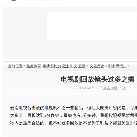
当前位置：
雅虎体育_欧洲杯比分投注-中文|直播
>
文化历史
>
都市黑镜头
>
电视剧回放镜头过多之痛
2013-11-07 18:37 点击次数 ：
次
电
电
云南
视台播放的
视剧不乏一些精品，但让人匪夷所思的是，每
太多了，最长达到2分多钟，最短也有1分多钟。我想按照视觉暂留
秒内是最为合适的。但不知过多回放是不是为了利益？那就另当别