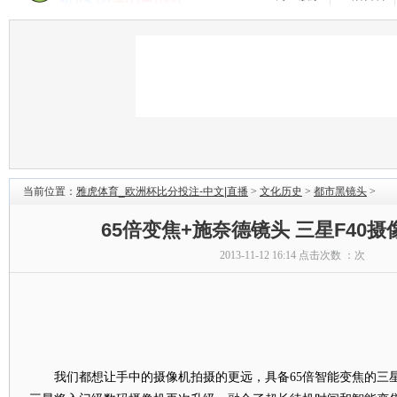
当前位置：
雅虎体育_欧洲杯比分投注-中文|直播
>
文化历史
>
都市黑镜头
>
65倍变焦+施奈德镜头 三星F40
2013-11-12 16:14 点击次数 ：
次
我们都想让手中的摄像机拍摄的更远，具备65倍智能变焦的三星SM