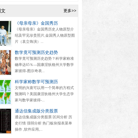
图文
更多>>
《母亲母亲》金国秀历
《母亲母亲》金国秀历史人物原型介
绍及罕见珍贵照片,金国秀人物原型图
片（袁立饰演）...
数学竟可预测历史趋势
数学竟可预测历史趋势？科学家称准
确率达65％---国康涅狄格州大学数学
家彼得-图尔奇表...
科学家称数学可预测历
文明的兴衰可以用一个简单的方程式
预测吗？美国康涅狄格州大学生态学
家与数学家彼得-...
通达信集成版分类股票
通达信集成版分类股票 区间分析 历
史行情 强弱分析 热门板块报表菜单
操作 ,软件应用,...