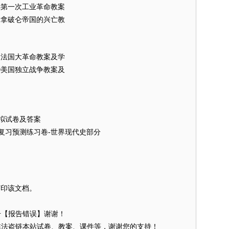
史13第一次工业革命教案
史12拿破仑帝国的兴亡教
史11法国大革命教案及学
史10美国独立战争教案及
模拟试卷及答案
总复习预测练习卷-世界现代史部分
线打印该文档。
击【报告错误】谢谢！
非法盗链本站试卷、教案、课件等，谢谢您的支持！