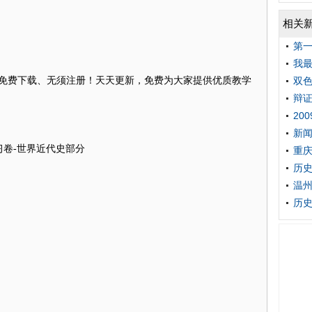
相关
第
我
件均免费下载、无须注册！天天更新，免费为大家提供优质教学
双
辩
20
新闻
习卷-世界近代史部分
重庆
历
温
历